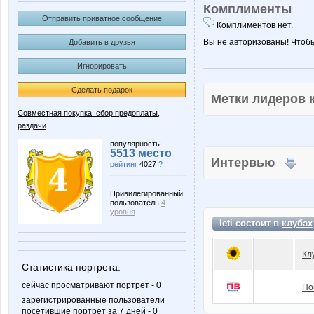
Комплименты
Отправить приватное сообщение
Комплиментов нет.
Вы не авторизованы! Чтоб
Добавить в друзья
Игнорировать
Сделать подарок
Метки лидеров
Совместная покупка: сбор предоплаты,
раздачи
популярность:
5513 место
Интервью
рейтинг
4027
?
Привилегированный
пользователь
4
уровня
leti состоит в
клубах
Кл
Статистика портрета:
сейчас просматривают портрет - 0
Но
зарегистрированные пользователи
посетившие портрет за 7 дней - 0